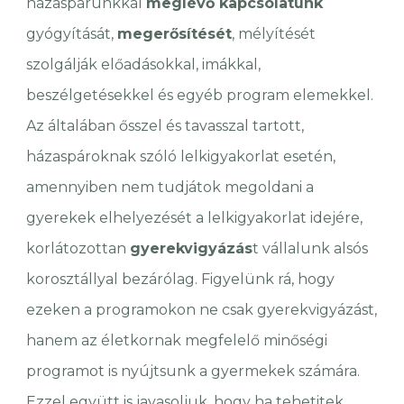
házaspárunkkal
meglévő kapcsolatunk
gyógyítását,
megerősítését
, mélyítését
szolgálják előadásokkal, imákkal,
beszélgetésekkel és egyéb program elemekkel.
Az általában ősszel és tavasszal tartott,
h
ázaspároknak szóló lelkigyakorlat esetén,
amennyiben nem tudjátok megoldani a
gyerekek elhelyezését a lelkigyakorlat idejére,
korlátozottan
gyerekvigyázás
t vállalunk
alsós
korosztállyal bezárólag.
Figyelünk rá, hogy
ezeken a programokon ne csak gyerekvigyázást,
hanem az életkornak megfelelő minőségi
programot is nyújtsunk a gyermekek számára.
Ezzel együtt is javasoljuk, hogy ha tehetitek
,