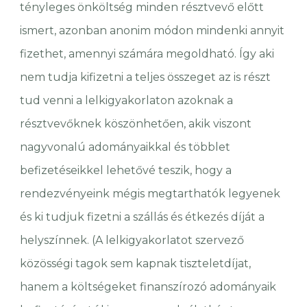
tényleges önköltség minden résztvevő előtt
ismert, azonban anonim módon mindenki annyit
fizethet, amennyi számára megoldható. Így aki
nem tudja kifizetni a teljes összeget az is részt
tud venni a lelkigyakorlaton azoknak a
résztvevőknek köszönhetően, akik viszont
nagyvonalú adományaikkal és többlet
befizetéseikkel lehetővé teszik, hogy a
rendezvényeink mégis megtarthatók legyenek
és ki tudjuk fizetni a szállás és étkezés díját a
helyszínnek. (A lelkigyakorlatot szervező
közösségi tagok sem kapnak tiszteletdíjat,
hanem a költségeket finanszírozó adományaik