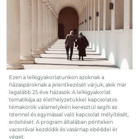
Ezen a lelkigyakorlatunkon azoknak a
házaspároknak a jelentkezését várjuk, akik már
legalább 25 éve házasok. A lelkigyakorlat
tematikája az élethelyzetükkel kapcsolatos
témakörök valamelyikén keresztül segíti az
Istennel és egymással való kapcsolat mélyítését,
erősítését. A program általában pénteken
vacsorával kezdődik és vasárnap ebéd
del ér
véget.