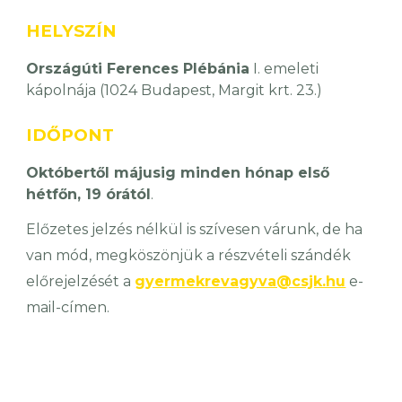
HELYSZÍN
Országúti Ferences Plébánia
I. emeleti
kápolnája (1024 Budapest, Margit krt. 23.)
IDŐPONT
Októbertől májusig minden hónap első
hétfőn, 19
ó
rát
ó
l
.
Előzetes jelzés nélkül is szívesen várunk, de ha
van mód, megköszönjük a részvételi szándék
előrejelzését a
gyermekrevagyva@csjk.hu
e-
mail-címen.