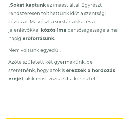
„
Sokat kaptunk
az imaest által. Egyrészt
rendszeresen tölthettünk időt a szentségi
Jézussal. Másrészt a sorstársakkal és a
jelenlévőkkel
közös ima
bensőségessége a mai
napig
erőforrásunk
.
Nem voltunk egyedül.
Azóta született két gyermekünk, de
szeretnénk, hogy azok is
érezzék a hordozás
erejét
, akik most viszik ezt a keresztet.”