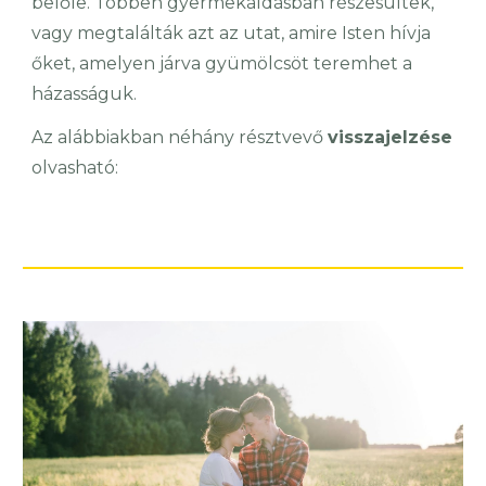
belőle. Többen gyermekáldásban részesültek,
vagy megtalálták azt az utat, amire Isten hívja
őket, amelyen járva gyümölcsöt teremhet a
házasságuk.
Az alábbiakban néhány résztvevő
visszajelzése
olvasható: