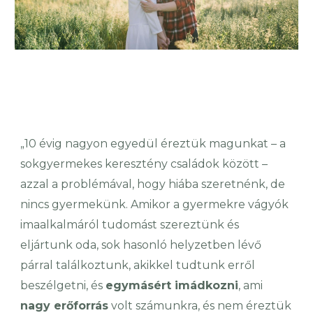
„10 évig nagyon egyedül éreztük magunkat – a
sokgyermekes keresztény családok között –
azzal a problémával, hogy hiába szeretnénk, de
nincs gyermekünk. Amikor a gyermekre vágyók
imaalkalmáról tudomást szereztünk és
eljártunk oda, sok hasonló helyzetben lévő
párral találkoztunk, akikkel tudtunk erről
beszélgetni, és
egymásért imádkozni
, ami
nagy erőforrás
volt számunkra, és nem éreztük