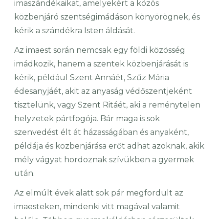
imaszándékaikat, amelyekért a közös
közbenjáró szentségimádáson könyörögnek, és
kérik a szándékra Isten áldását.
Az imaest során nemcsak egy földi közösség
imádkozik, hanem a szentek közbenjárását is
kérik, például Szent Annáét, Szűz Mária
édesanyjáét, akit az anyaság védőszentjeként
tisztelünk, vagy Szent Ritáét, aki a reménytelen
helyzetek pártfogója. Bár maga is sok
szenvedést élt át házasságában és anyaként,
példája és közbenjárása erőt adhat azoknak, akik
mély vágyat hordoznak szívükben a gyermek
után.
Az elmúlt évek alatt sok pár megfordult az
imaesteken, mindenki vitt magával valamit