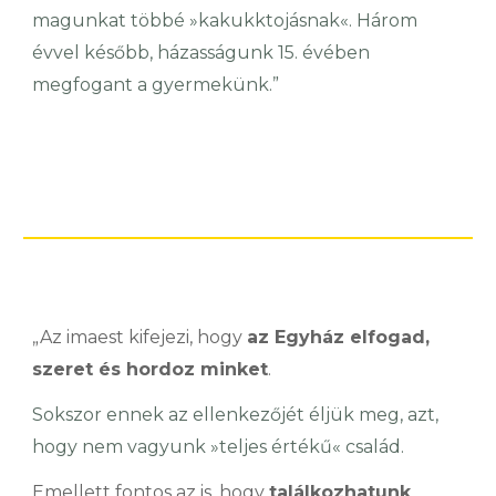
magunkat többé »kakukktojásnak«. Három
évvel később, házasságunk 15. évében
megfogant a gyermekünk.”
„Az imaest kifejezi, hogy
az Egyház elfogad,
szeret és hordoz minket
.
Sokszor ennek az ellenkezőjét éljük meg, azt,
hogy nem vagyunk »teljes értékű« család.
Emellett fontos az is, hogy
találkozhatunk