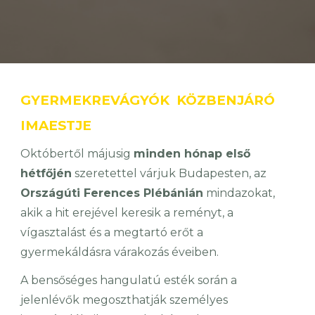
GYERMEKREVÁGYÓK KÖZBENJÁRÓ
IMAESTJE
Októbertől májusig
minden hónap első
hétfőjén
szeretettel várjuk Budapesten, az
Országúti Ferences Plébánián
mindazokat,
akik a hit erejével keresik a reményt, a
vígasztalást és a megtartó erőt a
gyermekáldásra várakozás éveiben.
A bensőséges hangulatú esték során a
jelenlévők megoszthatják személyes